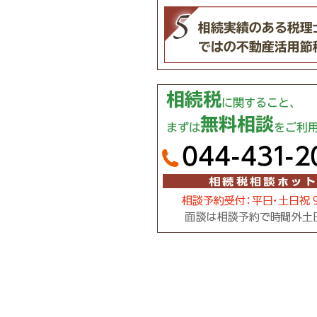
相続税に関すること、まずは無料相談を
相続税相談ホットライン：044-431-20
面談は相談予約で時間外土日対応します