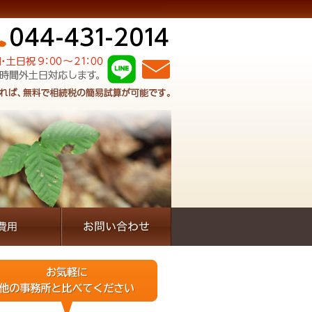
軽に他の事務所と比べてください
も50万以上と言われた
りにくい説明を一方的にされた
他にも納得できないことがある方は、当事務所の相談もご利用することをおススメし
税理士もいろいろです