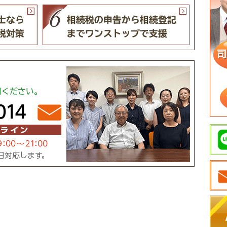
Mail
ご利用ください。
14（相談予約受付：平日・土日祝9：00～21：00）
。