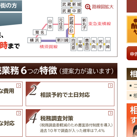
ので、まずはお気軽にご予約下さい。
川崎での相続相談、相続相談ルームは夜9時まで。