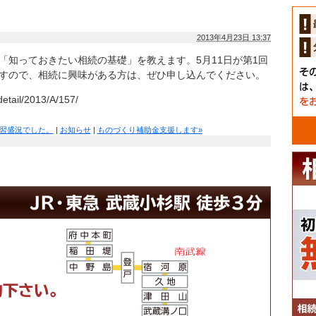
2013年4月23日 13:37
「知っておきたい相続の基礎」を教えます。5月11日が第1回
すので、相続に興味がある方は、ぜひ申し込んでください。
detail/2013/A/157/
講習盛況でした。
|
お知らせ
|
ものづくり補助金支援します»
相続
初回6
相続
路線図拡大