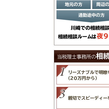
JR・東急 武蔵小杉駅 徒歩3分
川崎で相続にお困りの方。無料相談です
地元の方、周辺の街の方、通勤途中の方、