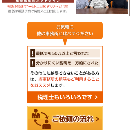
相続税相談ホットライン：044-43
Mail
相続税に関すること、まずは無料相談をご利用ください。
面談は相談予約で時間外土日対応します。
税理士もい
お気軽に他の事務所と比べてください
最低でも50万以上と言われた
分かりにくい説明を一方的にされた
その他にも納得できないことがある方は、当事務